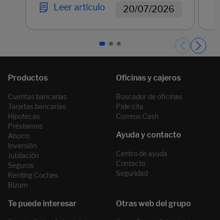
Leer artículo
20/07/2026
Páginas del carrusel. Página 1 de 3.
Cuentas bancarias
Buscador de oficinas
Tarjetas bancarias
Pide cita
Hipotecas
Correos Cash
Préstamos
Ahorro
Inversión
Centro de ayuda
Jubilación
Contacto
Seguros
Seguridad
Renting Coches
Bizum