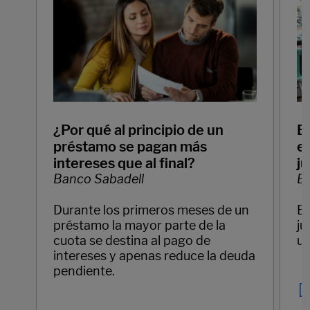
¿Por qué al principio de un
E
préstamo se pagan más
em
intereses que al final?
ju
Banco Sabadell
Ba
Durante los primeros meses de un
Em
préstamo la mayor parte de la
ju
cuota se destina al pago de
un
intereses y apenas reduce la deuda
pendiente.