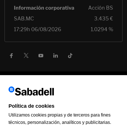
Política de cookies
Información a clientes
PSD2
Aviso legal
Política de cookies
MIFID
Documentación PRIIPS
Seguridad
Atención al cliente
Utilizamos cookies propias y de terceros para fines
técnicos, personalización, analíticos y publicitarias.