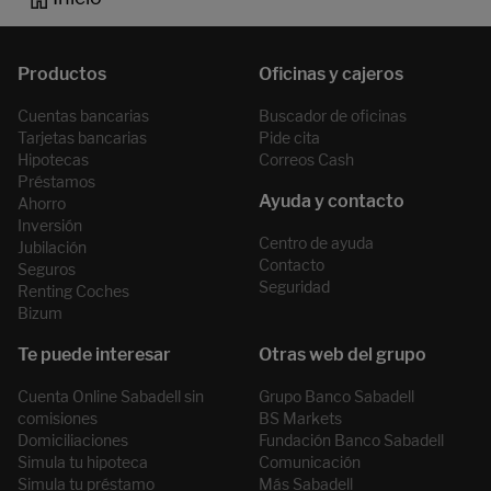
Cuentas bancarias
Buscador de oficinas
Tarjetas bancarias
Pide cita
Hipotecas
Correos Cash
Préstamos
Ahorro
Inversión
Centro de ayuda
Jubilación
Contacto
Seguros
Seguridad
Renting Coches
Bizum
Cuenta Online Sabadell sin
Grupo Banco Sabadell
comisiones
BS Markets
Domiciliaciones
Fundación Banco Sabadell
Simula tu hipoteca
Comunicación
Simula tu préstamo
Más Sabadell