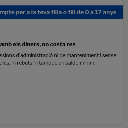
pte per a la teva filla o fill de 0 a 17 anys
 amb els diners, no costa res
sions d'administració ni de manteniment i sense
dics, ni rebuts ni tampoc un saldo mínim.