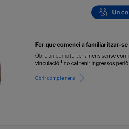
Un com
Fer que comenci a familiaritzar-se
Obre un compte per a nens sense comis
1
vinculació:
no cal tenir ingressos periò
Obrir compte nens