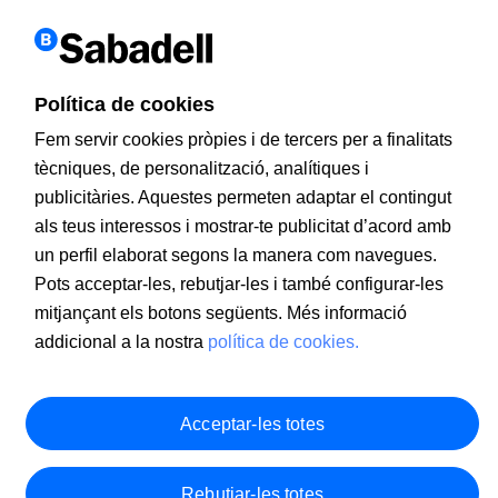
Política de cookies
Fem servir cookies pròpies i de tercers per a finalitats
tècniques, de personalització, analítiques i
publicitàries. Aquestes permeten adaptar el contingut
als teus interessos i mostrar-te publicitat d’acord amb
un perfil elaborat segons la manera com navegues.
Pots acceptar-les, rebutjar-les i també configurar-les
mitjançant els botons següents. Més informació
addicional a la nostra
política de cookies.
Obre el teu Compte Online i gaudeix de tots els
seus avantatges. Exclusiu nous clients!
Fes-te client
Acceptar-les totes
Rebutjar-les totes