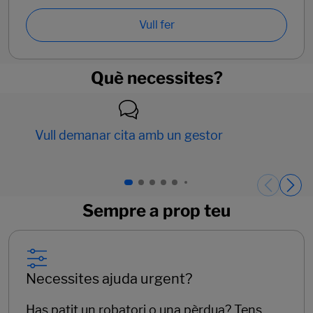
Vull fer
Què necessites?
Vull demanar cita amb un gestor
Páginas del carrusel. Pàgina 1 de 15.
Sempre a prop teu
Necessites ajuda urgent?
Has patit un robatori o una pèrdua? Tens