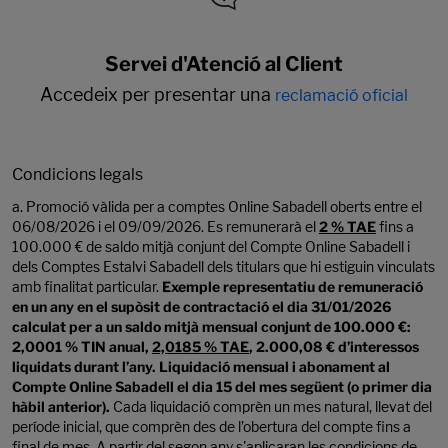
Servei d'Atenció al Client
Accedeix per presentar una
reclamació oficial
Condicions legals
a. Promoció vàlida per a comptes Online Sabadell oberts entre el
06/08/2026 i el 09/09/2026. Es remunerarà el
2 % TAE
fins a
100.000 € de saldo mitjà conjunt del Compte Online Sabadell i
dels Comptes Estalvi Sabadell dels titulars que hi estiguin vinculats
amb finalitat particular.
Exemple representatiu de remuneració
en un any en el supòsit de contractació el dia 31/01/2026
calculat per a un saldo mitjà mensual conjunt de 100.000 €:
2,0001 % TIN anual,
2,0185 % TAE
, 2.000,08 € d’interessos
liquidats durant l’any. Liquidació mensual i abonament al
Compte Online Sabadell el dia 15 del mes següent (o primer dia
hàbil anterior).
Cada liquidació comprèn un mes natural, llevat del
període inicial, que comprèn des de l’obertura del compte fins a
final de mes. A partir del segon any s'aplicaran les condicions de