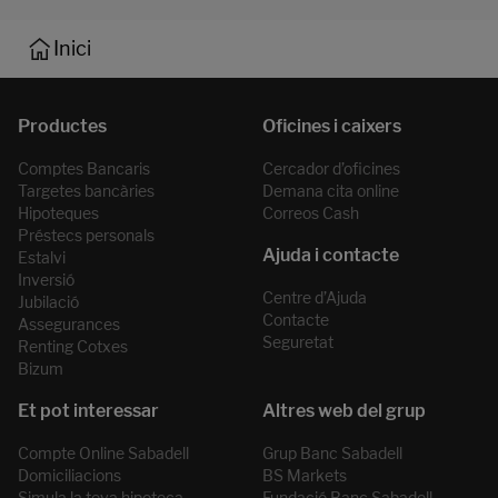
Inici
Comptes Bancaris
Cercador d’oficines
Targetes bancàries
Demana cita online
Hipoteques
Correos Cash
Préstecs personals
Estalvi
Inversió
Centre d’Ajuda
Jubilació
Contacte
Assegurances
Seguretat
Renting Cotxes
Bizum
Compte Online Sabadell
Grup Banc Sabadell
Domiciliacions
BS Markets
Simula la teva hipoteca
Fundació Banc Sabadell