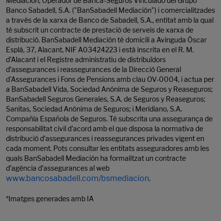
Mediación, Operador de Banca-Seguros Vinculado del Grupo
Banco Sabadell, S.A. ("BanSabadell Mediación") i comercialitzades
a través de la xarxa de Banco de Sabadell, S.A., entitat amb la qual
té subscrit un contracte de prestació de serveis de xarxa de
distribució. BanSabadell Mediación té domicili a Avinguda Óscar
Esplá, 37, Alacant, NIF A03424223 i està inscrita en el R. M.
d’Alacant i el Registre administratiu de distribuïdors
d’assegurances i reassegurances de la Direcció General
d'Assegurances i Fons de Pensions amb clau OV-0004, i actua per
a BanSabadell Vida, Sociedad Anónima de Seguros y Reaseguros;
BanSabadell Seguros Generales, S.A. de Seguros y Reaseguros;
Sanitas, Sociedad Anónima de Seguros; i Meridiano, S.A.
Compañía Española de Seguros. Té subscrita una assegurança de
responsabilitat civil d’acord amb el que disposa la normativa de
distribució d’assegurances i reassegurances privades vigent en
cada moment. Pots consultar les entitats asseguradores amb les
quals BanSabadell Mediación ha formalitzat un contracte
d’agència d’assegurances al web
www.bancosabadell.com/bsmediacion
.
*Imatges generades amb IA