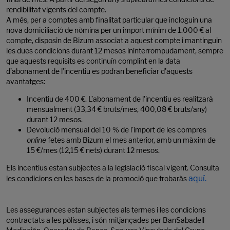
rendibilitat vigents del compte.
A més, per a comptes amb finalitat particular que incloguin una
nova domiciliació de nòmina per un import mínim de 1.000 € al
compte, disposin de Bizum associat a aquest compte i mantinguin
les dues condicions durant 12 mesos ininterrompudament, sempre
que aquests requisits es continuïn complint en la data
d’abonament de l’incentiu es podran beneficiar d’aquests
avantatges:
Incentiu de 400 €. L’abonament de l’incentiu es realitzarà
mensualment (33,34 € bruts/mes, 400,08 € bruts/any)
durant 12 mesos.
Devolució mensual del 10 % de l'import de les compres
online
fetes amb Bizum el mes anterior, amb un màxim de
15 €/mes (12,15 € nets) durant 12 mesos.
Els incentius estan subjectes a la legislació fiscal vigent. Consulta
aquí.
les condicions en les bases de la promoció que trobaràs
Les assegurances estan subjectes als termes i les condicions
contractats a les pòlisses, i són mitjançades per BanSabadell