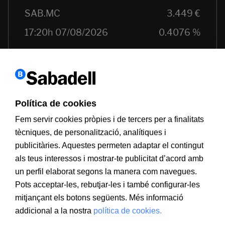
Política de cookies
Fem servir cookies pròpies i de tercers per a finalitats
tècniques, de personalització, analítiques i
publicitàries. Aquestes permeten adaptar el contingut
als teus interessos i mostrar-te publicitat d’acord amb
Informació a clients
PSD2
Avís legal
Política de cookies
un perfil elaborat segons la manera com navegues.
MIFID
Documentació PRIIPS
Seguretat
Atenció al client
Pots acceptar-les, rebutjar-les i també configurar-les
mitjançant els botons següents. Més informació
addicional a la nostra
política de cookies.