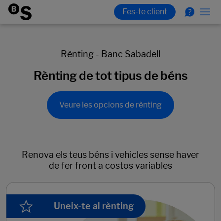
Rènting - Banc Sabadell
Rènting de tot tipus de béns
Veure les opcions de rènting
Renova els teus béns i vehicles sense haver
de fer front a costos variables
Uneix-te al rènting