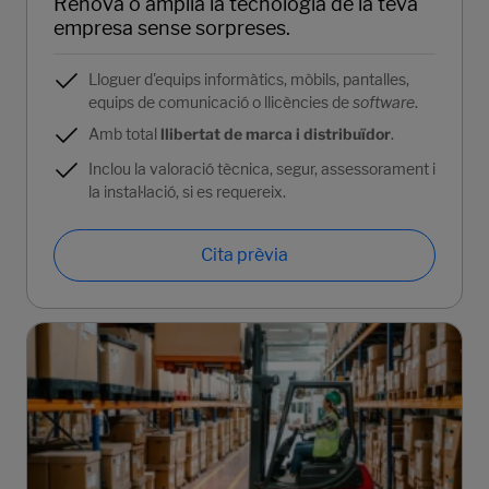
Renova o amplia la tecnologia de la teva
empresa sense sorpreses.
Lloguer d'equips informàtics, mòbils, pantalles,
equips de comunicació o llicències de
software
.
Amb total
llibertat de marca i distribuïdor
.
Inclou la valoració tècnica, segur, assessorament i
la instal·lació, si es requereix.
Cita prèvia