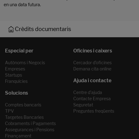
en una data futura.
Crèdits documentaris
Autònoms i Negocis
Cercador d’oficines
Empreses
Demana cita online
Startups
Franquícies
Centre d'ajuda
Contacte Empresa
Comptes bancaris
Seguretat
TPV
Preguntes freqüents
Targetes Bancaries
Cobraments i Pagaments
Assegurances i Pensions
Finançament