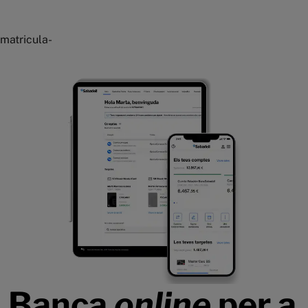
matricula-
Banca
online
per a