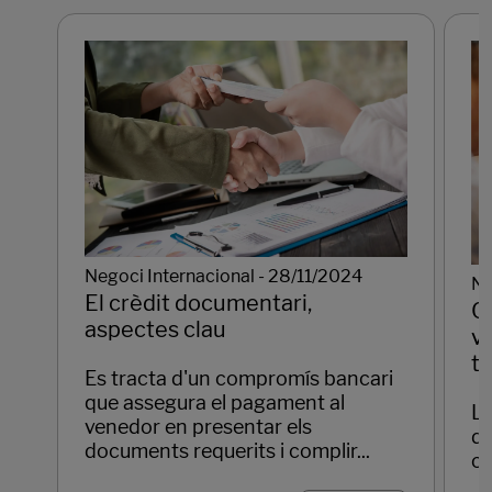
Negoci Internacional - 28/11/2024
Ne
El crèdit documentari,
Co
aspectes clau
ve
t
Es tracta d'un compromís bancari
que assegura el pagament al
L
venedor en presentar els
de
documents requerits i complir...
co