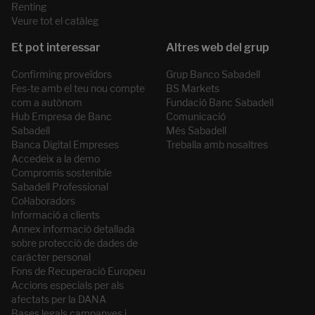
Renting
Veure tot el catàleg
Confirming proveïdors
Grup Banco Sabadell
Fes-te amb el teu nou compte
BS Markets
com a autònom
Fundació Banc Sabadell
Hub Empresa de Banc
Comunicació
Sabadell
Més Sabadell
Banca Digital Empreses
Treballa amb nosaltres
Accedeix a la demo
Compromís sostenible
Sabadell Professional
Col·laboradors
Informació a clients
Annex informació detallada
sobre protecció de dades de
caràcter personal
Fons de Recuperació Europeu
Accions especials per als
afectats per la DANA
Bases legals campanyes i