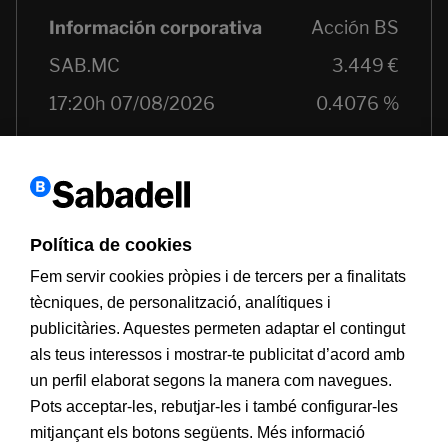
Política de cookies
Fem servir cookies pròpies i de tercers per a finalitats
tècniques, de personalització, analítiques i
publicitàries. Aquestes permeten adaptar el contingut
als teus interessos i mostrar-te publicitat d’acord amb
Informació a clients
PSD2
Avís legal
Política de cookies
un perfil elaborat segons la manera com navegues.
MIFID
Documentació PRIIPS
Seguretat
Atenció al client
Pots acceptar-les, rebutjar-les i també configurar-les
mitjançant els botons següents. Més informació