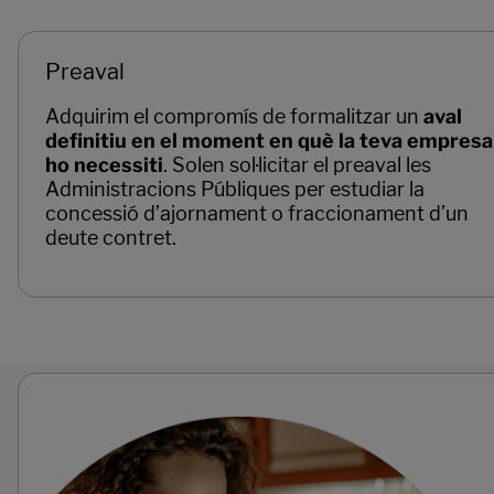
Preaval
Adquirim el compromís de formalitzar un
aval
definitiu en el moment en què la teva empresa
ho necessiti
. Solen sol·licitar el preaval les
Administracions Públiques per estudiar la
concessió d’ajornament o fraccionament d’un
deute contret.
Páginas del carrusel. Pàgina 1 de 3.