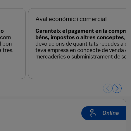
Aval econòmic i comercial
no
Garanteix el pagament en la compra
, com
béns, impostos o altres conceptes
, a
el bon
devolucions de quantitats rebudes a co
ltres.
teva empresa en concepte de venda d
mercaderies o subministrament de serv
Online