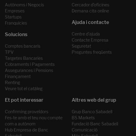
Autònoms i Negocis
Cercador d’oficines
Empreses
Demana cita online
Startups
Franquícies
Centre d'ajuda
Contacte Empresa
Comptes bancaris
Seguretat
TPV
Preguntes freqüents
Targetes Bancaries
Cobraments i Pagaments
Assegurances i Pensions
Finançament
Renting
Veure tot el catàleg
Confirming proveïdors
Grup Banco Sabadell
Fes-te amb el teu nou compte
BS Markets
com a autònom
Fundació Banc Sabadell
Hub Empresa de Banc
Comunicació
Sabadell
Més Sabadell