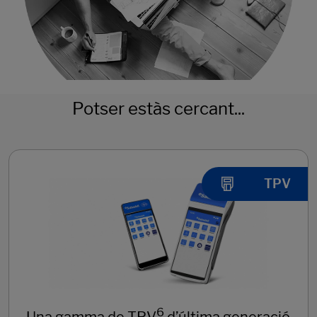
Potser estàs cercant...
TPV
6
Una gamma de TPV
d’última generació