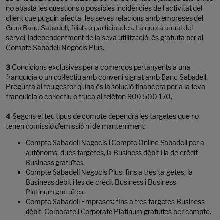
no abasta les qüestions o possibles incidències de l'activitat del
client que puguin afectar les seves relacions amb empreses del
Grup Banc Sabadell, filials o participades. La quota anual del
servei, independentment de la seva utilització, és gratuïta per al
Compte Sabadell Negocis Plus.
3
Condicions exclusives per a comerços pertanyents a una
franquícia o un col·lectiu amb conveni signat amb Banc Sabadell.
Pregunta al teu gestor quina és la solució financera per a la teva
franquícia o col·lectiu o truca al telèfon 900 500 170.
4
Segons el teu tipus de compte dependrà les targetes que no
tenen comissió d’emissió ni de manteniment:
Compte Sabadell Negocis i Compte Online Sabadell per a
autònoms: dues targetes, la Business dèbit i la de crèdit
Business gratuïtes.
Compte Sabadell Negocis Plus: fins a tres targetes, la
Business dèbit i les de crèdit Business i Business
Platinum gratuïtes.
Compte Sabadell Empreses: fins a tres targetes Business
dèbit, Corporate i Corporate Platinum gratuïtes per compte.