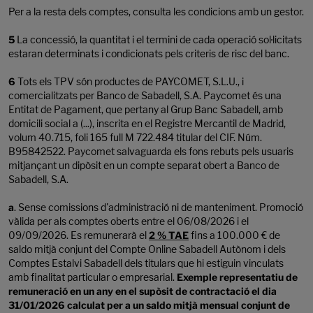
Per a la resta dels comptes, consulta les condicions amb un gestor.
5
La concessió, la quantitat i el termini de cada operació sol·licitats
estaran determinats i condicionats pels criteris de risc del banc.
6
Tots els TPV són productes de PAYCOMET, S.L.U., i
comercialitzats per Banco de Sabadell, S.A. Paycomet és una
Entitat de Pagament, que pertany al Grup Banc Sabadell, amb
domicili social a (...), inscrita en el Registre Mercantil de Madrid,
volum 40.715, foli 165 full M 722.484 titular del CIF. Núm.
B95842522. Paycomet salvaguarda els fons rebuts pels usuaris
mitjançant un dipòsit en un compte separat obert a Banco de
Sabadell, S.A.
a
. Sense comissions d'administració ni de manteniment. Promoció
vàlida per als comptes oberts entre el 06/08/2026 i el
09/09/2026. Es remunerarà el
2 % TAE
fins a 100.000 € de
saldo mitjà conjunt del Compte Online Sabadell Autònom i dels
Comptes Estalvi Sabadell dels titulars que hi estiguin vinculats
amb finalitat particular o empresarial.
Exemple representatiu de
remuneració en un any en el supòsit de contractació el dia
31/01/2026 calculat per a un saldo mitjà mensual conjunt de