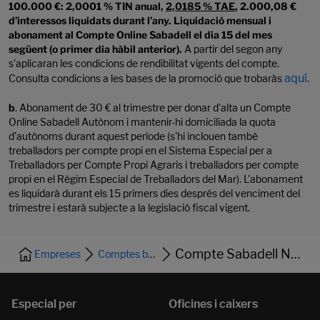
100.000 €: 2,0001 % TIN anual,
2,0185 % TAE
, 2.000,08 €
d’interessos liquidats durant l’any. Liquidació mensual i
abonament al Compte Online Sabadell el dia 15 del mes
següent (o primer dia hàbil anterior).
A partir del segon any
s'aplicaran les condicions de rendibilitat vigents del compte.
aquí
Consulta condicions a les bases de la promoció que trobaràs
.
b
. Abonament de 30 € al trimestre per donar d'alta un Compte
Online Sabadell Autònom i mantenir-hi domiciliada la quota
d'autònoms durant aquest període (s'hi inclouen també
treballadors per compte propi en el Sistema Especial per a
Treballadors per Compte Propi Agraris i treballadors per compte
propi en el Règim Especial de Treballadors del Mar). L'abonament
es liquidarà durant els 15 primers dies després del venciment del
trimestre i estarà subjecte a la legislació fiscal vigent.
Compte Sabadell Negocis Plus
Empreses
Comptes bancaris