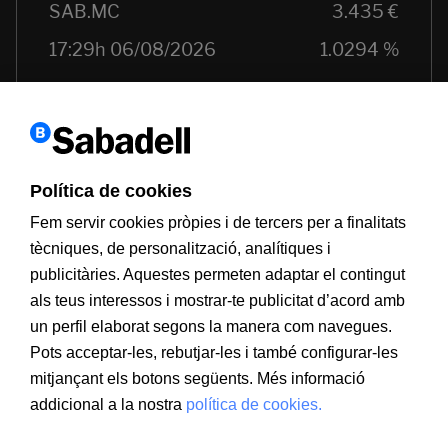
Política de cookies
Fem servir cookies pròpies i de tercers per a finalitats
tècniques, de personalització, analítiques i
publicitàries. Aquestes permeten adaptar el contingut
als teus interessos i mostrar-te publicitat d’acord amb
Informació a clients
PSD2
Avís legal
Política de cookies
un perfil elaborat segons la manera com navegues.
MIFID
Documentació PRIIPS
Seguretat
Atenció al client
Pots acceptar-les, rebutjar-les i també configurar-les
mitjançant els botons següents. Més informació
addicional a la nostra
política de cookies.