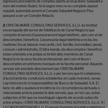
ingressos procedents de comptes oberts al Grup Banc Sabadell a
nom del mateix titular). Si el segon mes no es compleix aquest
requisit, automàticament el Compte Sabadell Negocis Plus
passarà a ser un Compte Relació.
2
CRISTALWARE CONSULTING SERVICES, S.L.U. és l'entitat
encarregada del servei de fidelització de Canal Negocis que
comprèn el servei d'assessorament legal telefònic, així com el de
descomptes i beneficis. L’assessoria legal telefònica inclou les
matèries fiscal, laboral, mercantil, civil, família, immobiliari, penal,
consum i administratiu. D’altra banda, els descomptes i beneficis
estan orientats a la pròpia activitat dels membres de Canal
Negocis en la seva faceta professional, així com el lleure i
descomptes en primeres marques en la faceta personal. Aquests
serveis són prestats directament per CRISTALWARE
CONSULTING SERVICES, S.L.U. o per tercers que hi col·laboren,
d'acord amb les condicions establertes en cada moment, sense
cap intervenció ni responsabilitat de Banco de Sabadell, S.A. El
banc és aliè a qualsevol incidència i/o circumstància derivada o
relacionada amb la prestació dels serveis, que, en tot cas, estan
subjectes al fet que es mantinguin vigents els acords subscrits
entre el banc i CRISTALWARE CONSULTING SERVICES, S.L.U. 4 |
13 CAD2024551604S.L.U. El servei d'orientació jurídica telefònica