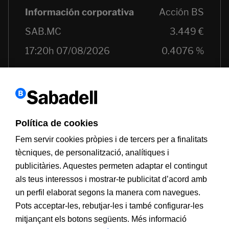
Política de cookies
Fem servir cookies pròpies i de tercers per a finalitats
tècniques, de personalització, analítiques i
publicitàries. Aquestes permeten adaptar el contingut
als teus interessos i mostrar-te publicitat d’acord amb
Informació a clients
PSD2
Avís legal
Política de cookies
un perfil elaborat segons la manera com navegues.
MIFID
Documentació PRIIPS
Seguretat
Atenció al client
Pots acceptar-les, rebutjar-les i també configurar-les
mitjançant els botons següents. Més informació