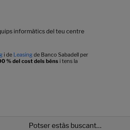
equips informàtics del teu centre
g
i de
Leasing
de Banco Sabadell per
100 % del cost dels béns
i tens la
Potser estàs buscant…