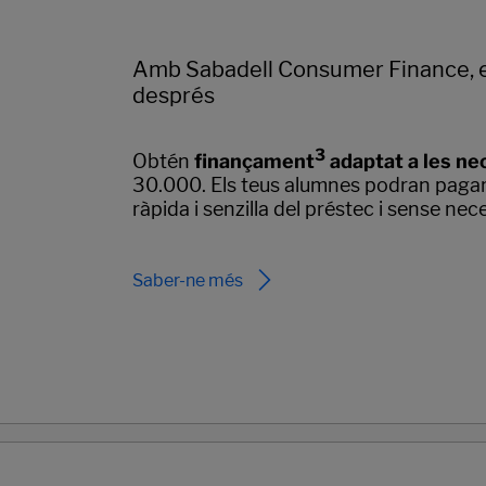
Amb Sabadell Consumer Finance, el
després
3
Obtén
finançament
adaptat a les nec
30.000. Els teus alumnes podran pagar
ràpida i senzilla del préstec i sense nec
Saber-ne més