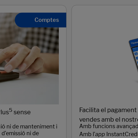
Comptes
Facilita el pagament
5
lus
sense
vendes amb el nostr
Amb funcions avançades
ió ni de manteniment i
d’emissió ni de
Amb l'
app
InstantCred