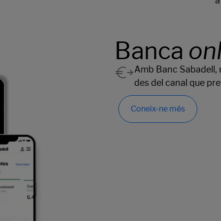
Banca
on
Amb Banc Sabadell, re
des del canal que pref
Coneix-ne més