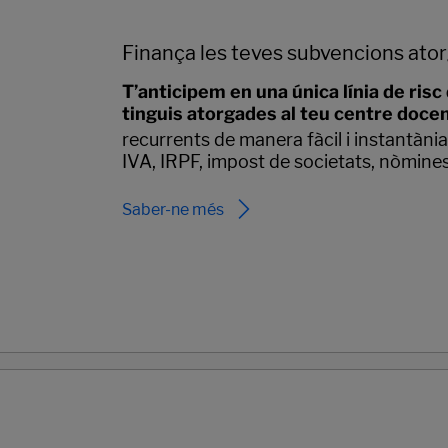
Finança les teves subvencions ato
T’anticipem en una única línia de ris
tinguis atorgades al teu centre docen
recurrents de manera fàcil i instantània
IVA, IRPF, impost de societats, nòmines
Saber-ne més