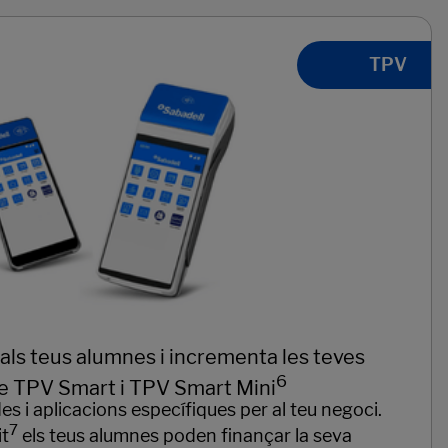
TPV
 als teus alumnes i incrementa les teves
6
e TPV Smart i TPV Smart Mini
 i aplicacions específiques per al teu negoci.
7
it
els teus alumnes poden finançar la seva