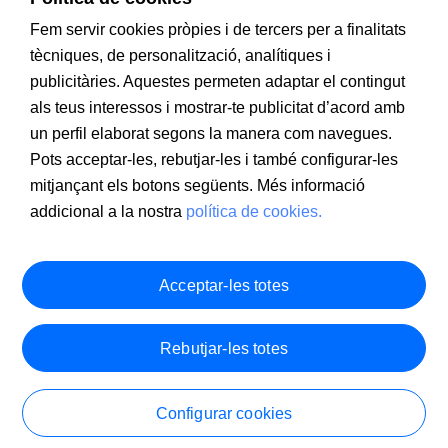
Fem servir cookies pròpies i de tercers per a finalitats
tècniques, de personalització, analítiques i
publicitàries. Aquestes permeten adaptar el contingut
als teus interessos i mostrar-te publicitat d’acord amb
Informació a clients
PSD2
Avís legal
Política de cookies
un perfil elaborat segons la manera com navegues.
MIFID
Documentació PRIIPS
Seguretat
Atenció al client
Pots acceptar-les, rebutjar-les i també configurar-les
mitjançant els botons següents. Més informació
addicional a la nostra
política de cookies.
Acceptar-les totes
Rebutjar-les totes
Configurar cookies