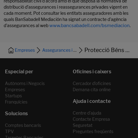
responsabilitat civil d’acord amb el que disposa la normativa de
distribució d’assegurances i reassegurances privades vigent en
cada moment. Pot consultar les entitats asseguradores amb les
quals BanSabadell Mediación ha signat un contracte d'agència
d'assegurances al web
www.bancsabadell.com/bsmediacion
.
Protecció Béns Finançats
Empreses
Assegurances i Pensions
Autònoms i Negocis
Cercador d’oficines
Empreses
Demana cita online
Startups
Franquícies
Centre d'ajuda
Contacte Empresa
Comptes bancaris
Seguretat
TPV
Preguntes freqüents
Targetes Bancaries