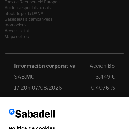
Fons de Recuperació Europeu
Accions especials per als
afectats per la DANA
Bases legals campanyes i
promocions
Accessibilitat
Mapa del lloc
Política de cookies