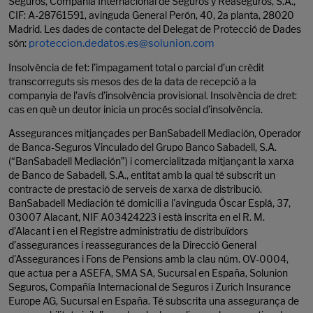
Seguros, Compañía Internacional de Seguros y Reaseguros, S.A.,
CIF: A-28761591, avinguda General Perón, 40, 2a planta, 28020
Madrid. Les dades de contacte del Delegat de Protecció de Dades
són:
proteccion.dedatos.es@solunion.com
Insolvència de fet: l’impagament total o parcial d’un crèdit
transcorreguts sis mesos des de la data de recepció a la
companyia de l’avís d’insolvència provisional. Insolvència de dret:
cas en què un deutor inicia un procés social d’insolvència.
Assegurances mitjançades per BanSabadell Mediación, Operador
de Banca-Seguros Vinculado del Grupo Banco Sabadell, S.A.
(“BanSabadell Mediación”) i comercialitzada mitjançant la xarxa
de Banco de Sabadell, S.A., entitat amb la qual té subscrit un
contracte de prestació de serveis de xarxa de distribució.
BanSabadell Mediación té domicili a l'avinguda Óscar Esplá, 37,
03007 Alacant, NIF A03424223 i està inscrita en el R. M.
d’Alacant i en el Registre administratiu de distribuïdors
d’assegurances i reassegurances de la Direcció General
d'Assegurances i Fons de Pensions amb la clau núm. OV-0004,
que actua per a ASEFA, SMA SA, Sucursal en España, Solunion
Seguros, Compañía Internacional de Seguros i Zurich Insurance
Europe AG, Sucursal en España. Té subscrita una assegurança de