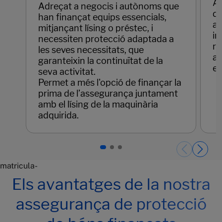
As
Adreçat a negocis i autònoms que
da
han finançat equips essencials,
ac
mitjançant lísing o préstec, i
im
necessiten protecció adaptada a
re
les seves necessitats, que
ap
garanteixin la continuïtat de la
en
seva activitat.
Permet a més l'opció de finançar la
prima de l’assegurança juntament
amb el lísing de la maquinària
adquirida.
Páginas del carrusel. Pàgina 1 de 3.
matricula-
Els avantatges de la nostra
assegurança de protecció