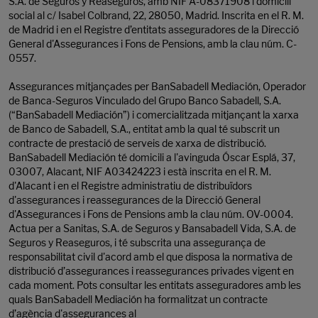
S.A. de Seguros y Reaseguros, amb NIF A-08371908 i domicili
social al c/ Isabel Colbrand, 22, 28050, Madrid. Inscrita en el R. M.
de Madrid i en el Registre d’entitats asseguradores de la Direcció
General d'Assegurances i Fons de Pensions, amb la clau núm. C-
0557.
Assegurances mitjançades per BanSabadell Mediación, Operador
de Banca-Seguros Vinculado del Grupo Banco Sabadell, S.A.
(“BanSabadell Mediación”) i comercialitzada mitjançant la xarxa
de Banco de Sabadell, S.A., entitat amb la qual té subscrit un
contracte de prestació de serveis de xarxa de distribució.
BanSabadell Mediación té domicili a l'avinguda Óscar Esplá, 37,
03007, Alacant, NIF A03424223 i està inscrita en el R. M.
d'Alacant i en el Registre administratiu de distribuïdors
d'assegurances i reassegurances de la Direcció General
d'Assegurances i Fons de Pensions amb la clau núm. OV-0004.
Actua per a Sanitas, S.A. de Seguros y Bansabadell Vida, S.A. de
Seguros y Reaseguros, i té subscrita una assegurança de
responsabilitat civil d'acord amb el que disposa la normativa de
distribució d’assegurances i reassegurances privades vigent en
cada moment. Pots consultar les entitats asseguradores amb les
quals BanSabadell Mediación ha formalitzat un contracte
d’agència d'assegurances al