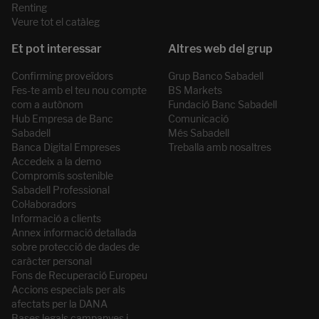
Renting
Veure tot el catàleg
Confirming proveïdors
Grup Banco Sabadell
Fes-te amb el teu nou compte
BS Markets
com a autònom
Fundació Banc Sabadell
Hub Empresa de Banc
Comunicació
Sabadell
Més Sabadell
Banca Digital Empreses
Treballa amb nosaltres
Accedeix a la demo
Compromís sostenible
Sabadell Professional
Col·laboradors
Informació a clients
Annex informació detallada
sobre protecció de dades de
caràcter personal
Fons de Recuperació Europeu
Accions especials per als
afectats per la DANA
Bases legals campanyes i