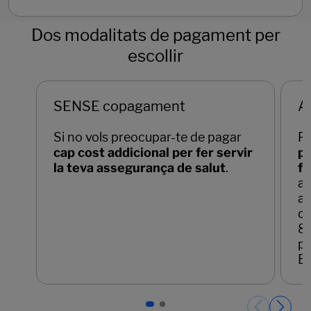
Dos modalitats de pagament per
escollir
SENSE copagament
A
Si no vols preocupar-te de pagar
P
cap cost addicional per fer servir
pr
la teva assegurança de salut
.
fo
am
as
co
8
pe
Es
Páginas del carrusel. Pàgina 1 de 2.