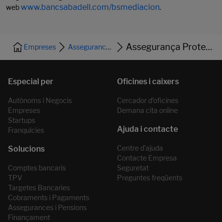
www.bancsabadell.com/bsmediacion
web
.
Assegurança Protecció Salut Pimes
Empreses
Assegurances i Pensions
Autònoms i Negocis
Cercador d’oficines
Empreses
Demana cita online
Startups
Franquícies
Centre d'ajuda
Contacte Empresa
Comptes bancaris
Seguretat
TPV
Preguntes freqüents
Targetes Bancaries
Cobraments i Pagaments
Assegurances i Pensions
Finançament