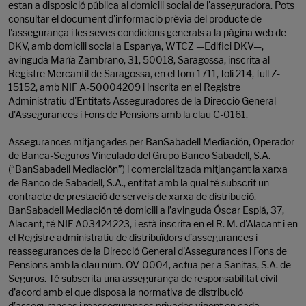
estan a disposició pública al domicili social de l'asseguradora. Pots
consultar el document d'informació prèvia del producte de
l'assegurança i les seves condicions generals a la pàgina web de
DKV, amb domicili social a Espanya, WTCZ —Edifici DKV—,
avinguda María Zambrano, 31, 50018, Saragossa, inscrita al
Registre Mercantil de Saragossa, en el tom 1711, foli 214, full Z-
15152, amb NIF A-50004209 i inscrita en el Registre
Administratiu d'Entitats Asseguradores de la Direcció General
d'Assegurances i Fons de Pensions amb la clau C-0161.
Assegurances mitjançades per BanSabadell Mediación, Operador
de Banca-Seguros Vinculado del Grupo Banco Sabadell, S.A.
(“BanSabadell Mediación”) i comercialitzada mitjançant la xarxa
de Banco de Sabadell, S.A., entitat amb la qual té subscrit un
contracte de prestació de serveis de xarxa de distribució.
BanSabadell Mediación té domicili a l’avinguda Óscar Esplá, 37,
Alacant, té NIF A03424223, i està inscrita en el R. M. d'Alacant i en
el Registre administratiu de distribuïdors d’assegurances i
reassegurances de la Direcció General d'Assegurances i Fons de
Pensions amb la clau núm. OV-0004, actua per a Sanitas, S.A. de
Seguros. Té subscrita una assegurança de responsabilitat civil
d’acord amb el que disposa la normativa de distribució
d’assegurances i reassegurances privades vigent en cada