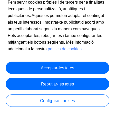
Fem servir cookies pròpies i de tercers per a finalitats
tècniques, de personalització, analítiques i
publicitàries. Aquestes permeten adaptar el contingut
als teus interessos i mostrar-te publicitat d’acord amb
un perfil elaborat segons la manera com navegues.
Pots acceptar-les, rebutjar-les i també configurar-les
mitjançant els botons següents. Més informació
addicional a la nostra
política de cookies.
Informació a clients
PSD2
Avís legal
Política de cookies
MIFID
Documentació PRIIPS
Seguretat
Atenció al client
Acceptar-les totes
Rebutjar-les totes
Configurar cookies