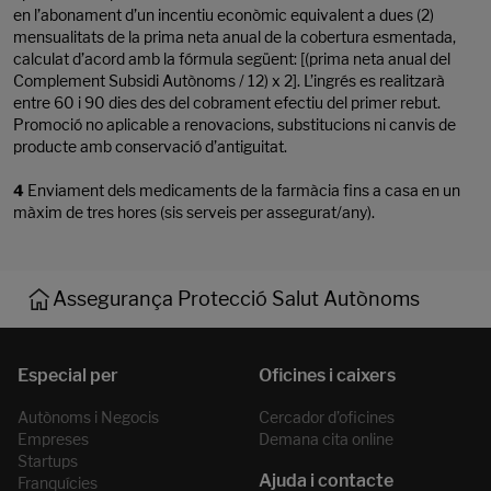
en l’abonament d’un incentiu econòmic equivalent a dues (2)
mensualitats de la prima neta anual de la cobertura esmentada,
calculat d’acord amb la fórmula següent: [(prima neta anual del
Complement Subsidi Autònoms / 12) x 2]. L’ingrés es realitzarà
entre 60 i 90 dies des del cobrament efectiu del primer rebut.
Promoció no aplicable a renovacions, substitucions ni canvis de
producte amb conservació d’antiguitat.
4
Enviament dels medicaments de la farmàcia fins a casa en un
màxim de tres hores (sis serveis per assegurat/any).
Assegurança Protecció Salut Autònoms
Autònoms i Negocis
Cercador d’oficines
Empreses
Demana cita online
Startups
Franquícies