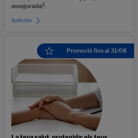
1
assegurada)
.
Sol·licitar
Promoció fins al 31/08
La teva salut, protegida; els teus