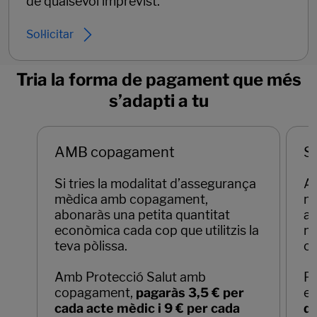
de qualsevol imprevist.
Sol·licitar
Tria la forma de pagament que més
s’adapti a tu
AMB copagament
S
Si tries la modalitat d’assegurança
Am
mèdica amb copagament,
m
abonaràs una petita quantitat
ac
econòmica cada cop que utilitzis la
mè
teva pòlissa.
ca
Amb Protecció Salut amb
Pr
copagament,
pagaràs 3,5 € per
e
cada acte mèdic i 9 € per cada
de