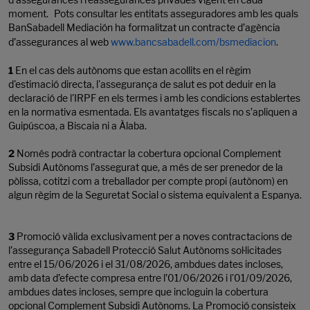
moment. Pots consultar les entitats asseguradores amb les quals
BanSabadell Mediación ha formalitzat un contracte d’agència
d’assegurances al web
www.bancsabadell.com/bsmediacion
.
1
En el cas dels autònoms que estan acollits en el règim
d'estimació directa, l'assegurança de salut es pot deduir en la
declaració de l'IRPF en els termes i amb les condicions establertes
en la normativa esmentada. Els avantatges fiscals no s’apliquen a
Guipúscoa, a Biscaia ni a Àlaba.
2
Només podrà contractar la cobertura opcional Complement
Subsidi Autònoms l’assegurat que, a més de ser prenedor de la
pòlissa, cotitzi com a treballador per compte propi (autònom) en
algun règim de la Seguretat Social o sistema equivalent a Espanya.
3
Promoció vàlida exclusivament per a noves contractacions de
l’assegurança Sabadell Protecció Salut Autònoms sol·licitades
entre el 15/06/2026 i el 31/08/2026, ambdues dates incloses,
amb data d’efecte compresa entre l’01/06/2026 i l'01/09/2026,
ambdues dates incloses, sempre que incloguin la cobertura
opcional Complement Subsidi Autònoms. La Promoció consisteix