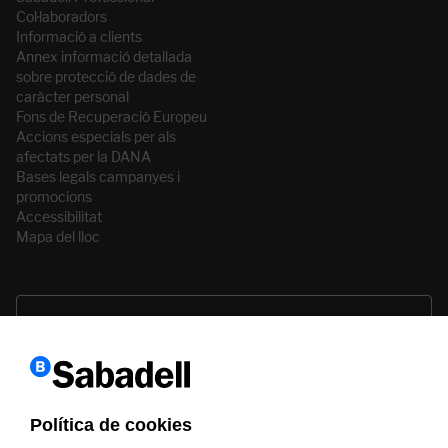
Col·laboradors
Informació a clients
Annex informació detallada
sobre protecció de dades de
caràcter personal
Fons de Recuperació Europeu
Accions especials per als
afectats per la DANA
Bases legals campanyes i
promocions
Accessibilitat
Mapa del lloc
Política de cookies