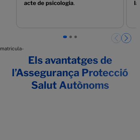
acte de psicologia
.
la
Páginas del carrusel. Pàgina 1 de 3.
matricula-
Els avantatges de
l’Assegurança Protecció
Salut Autònoms