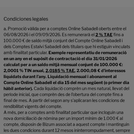
Condiciones legales
a. Promoció vàlida per a comptes Online Sabadell oberts entre el
06/08/2026 i el 09/09/2026. Es remunerarà el
2 % TAE
fins a
100.000 € de saldo mitjà conjunt del Compte Online Sabadell i
dels Comptes Estalvi Sabadell dels titulars que hi estiguin vinculats
amb finalitat particular.
Exemple representatiu de remuneració
en un any en el supòsit de contractació el dia 31/01/2026
calculat per a un saldo mitjà mensual conjunt de 100.000 €:
2,0001 % TIN anual,
2,0185 % TAE
, 2.000,08 € d’interessos
liquidats durant l’any. Liquidació mensual i abonament al
Compte Online Sabadell el dia 15 del mes següent (o primer dia
hàbil anterior).
Cada liquidació comprèn un mes natural, llevat del
període inicial, que comprèn des de l’obertura del compte fins a
final de mes. A partir del segon any s'aplicaran les condicions de
rendibilitat vigents del compte.
A més, per a comptes amb finalitat particular que incloguin una
nova domiciliació de nòmina per un import mínim de 1.000 € al
compte, disposin de Bizum associat a aquest compte i mantinguin
les dues condicions durant 12 mesos ininterrompudament, sempre