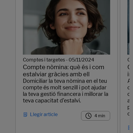
Comptes i targetes - 05/11/2024
Co
Compte nòmina: què és i com
C
estalviar gràcies amb ell
i
Domiciliar la teva nòmina en el teu
Al
compte és molt senzill i pot ajudar
co
la teva gestió financera i millorar la
ci
teva capacitat d’estalvi.
au
pa
co
Llegir article
4 min