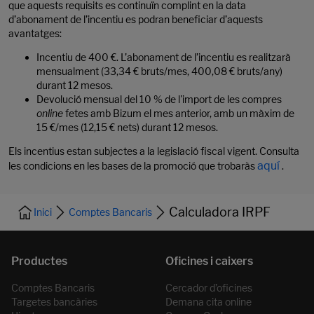
que aquests requisits es continuïn complint en la data
d’abonament de l’incentiu es podran beneficiar d’aquests
avantatges:
Incentiu de 400 €. L’abonament de l’incentiu es realitzarà
mensualment (33,34 € bruts/mes, 400,08 € bruts/any)
durant 12 mesos.
Devolució mensual del 10 % de l'import de les compres
online
fetes amb Bizum el mes anterior, amb un màxim de
15 €/mes (12,15 € nets) durant 12 mesos.
Els incentius estan subjectes a la legislació fiscal vigent. Consulta
aquí
les condicions en les bases de la promoció que trobaràs
.
Calculadora IRPF
Inici
Comptes Bancaris
Comptes Bancaris
Cercador d’oficines
Targetes bancàries
Demana cita online