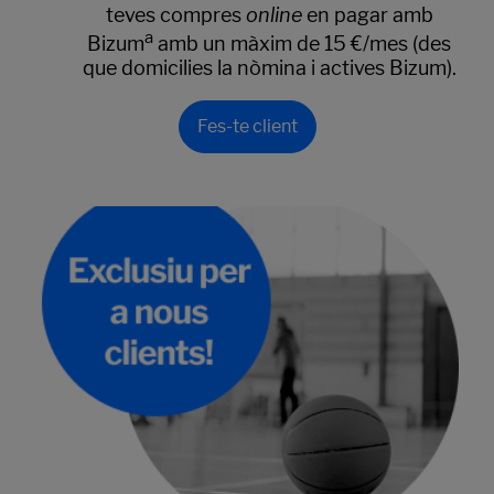
teves compres
online
en pagar amb
a
Bizum
amb un màxim de 15 €/mes (des
que domicilies la nòmina i actives Bizum).
Fes-te client