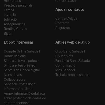
Hipoteques
Correos Cash
Préstecs personals
Estalvi
Inversió
Centre d’Ajuda
Jubilació
Contacte
Assegurances
Seguretat
Renting Cotxes
Bizum
Compte Online Sabadell
Grup Banc Sabadell
Domiciliacions
BS Markets
Simula la teva hipoteca
Fundació Banc Sabadell
Simula el teu préstec
Comunicació
Serveis de Banca digital
Més Sabadell
Nens i joves
Treballa amb nosaltres
Col·laboradors
Sabadell Professional
Informació a clients
Annex informació detallada
sobre protecció de dades de
caràcter personal