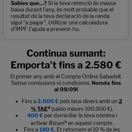
Sabies que…?
Si la teva retenció és massa
baixa durant l’any, és molt probable que el
resultat de la teva declaració de la renda
sigui “a pagar”. Utilitzar una calculadora
d’IRPF t’ajuda a prevenir-ho.
Continua sumant:
Emporta’t fins a 2.580 €
El primer any amb el Compte Online Sabadell.
Sense comissions ni condicions.
Només fins
al 09/09!
Fins a
2.000 €
pels teus diners amb un
2
a
% TAE
(saldo màxim 100.000 €).
400 €
per domiciliar la teva nòmina i
a
activar Bizum
en aquest compte.
Fins a
180 €
. Et retornem el 10 % de les