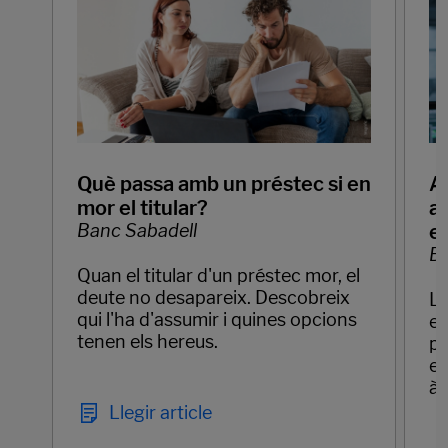
Què passa amb un préstec si en
Ap
mor el titular?
ar
Banc Sabadell
e
Ba
Quan el titular d'un préstec mor, el
deute no desapareix. Descobreix
La
qui l'ha d'assumir i quines opcions
em
tenen els hereus.
pr
el
àg
Llegir article