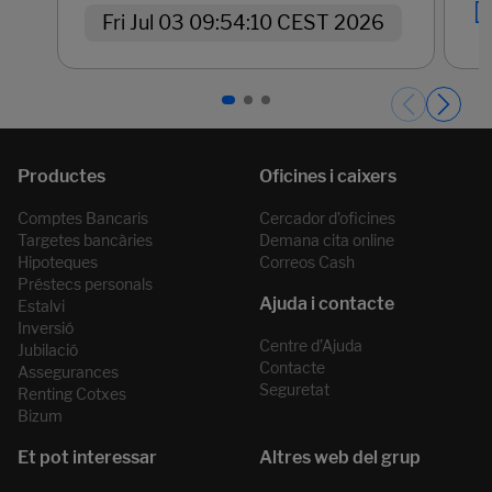
Fri Jul 03 09:54:10 CEST 2026
Páginas del carrusel. Pàgina 1 de 3.
Comptes Bancaris
Cercador d’oficines
Targetes bancàries
Demana cita online
Hipoteques
Correos Cash
Préstecs personals
Estalvi
Inversió
Centre d’Ajuda
Jubilació
Contacte
Assegurances
Seguretat
Renting Cotxes
Bizum