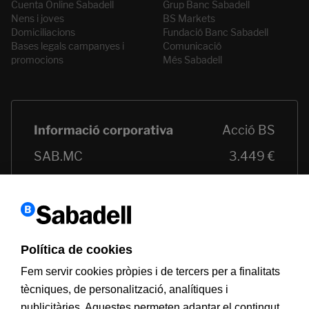
Cuenta Online Sabadell
Grup Banc Sabadell
Nens i joves
BS Markets
Domiciliacions
Fundació Banc Sabadell
Bases legals campanyes i
Comunicació
promocions
Més Sabadell
Política de cookies
Fem servir cookies pròpies i de tercers per a finalitats
tècniques, de personalització, analítiques i
publicitàries. Aquestes permeten adaptar el contingut