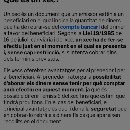
Un xec és un document que un emissor estén a un
beneficiari en el qual indica la quantitat de diners
que ha de retirar-se del
compte bancari
del primer
a favor del beneficiari. Segons la
Llei 19/1985
de
16 de juliol, canviària i del xec,
un xec ha de fer-se
efectiu just en el moment en el qual es presenta
i, sense cap restricció,
si s'intenta cobrar dins
dels terminis previstos.
Els xecs ofereixen avantatges per al prenedor i per
al beneficiari. Al prenedor li atorga la
possibilitat
d'abonar els diners sense tenir per què comptar
amb efectiu en aquest moment,
ja que és
possible diferir l'emissió del xec fins que estimi que
tindrà prou fons. En el cas del beneficiari, el
principal avantatge és que li dona la
seguretat
que
en cobrar-lo rebrà els diners físics que apareixen
recollits en el document.