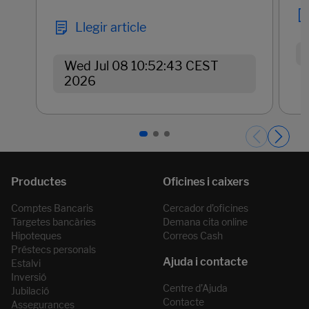
Llegir article
Wed Jul 08 10:52:43 CEST
2026
Páginas del carrusel. Pàgina 1 de 3.
Comptes Bancaris
Cercador d’oficines
Targetes bancàries
Demana cita online
Hipoteques
Correos Cash
Préstecs personals
Estalvi
Inversió
Centre d’Ajuda
Jubilació
Contacte
Assegurances