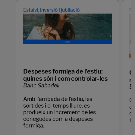
Estalvi, inversió i jubilació
Pr
Despeses formiga de l’estiu:
Q
quines són i com controlar-les
mo
Banc Sabadell
Ba
Amb l'arribada de l'estiu, les
Qu
sortides i el temps lliure, es
de
produeix un increment de les
qu
conegudes com a despeses
te
formiga.