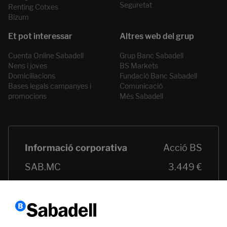
Seguretat
Renting Cotxes
Bizum
Cuenta Online Sabadell
Grup Banc Sabadell
Nens i joves
BS Markets
Domiciliacions
Fundació Banc Sabadell
Bases legals campanyes i
Comunicació
promocions
Més Sabadell