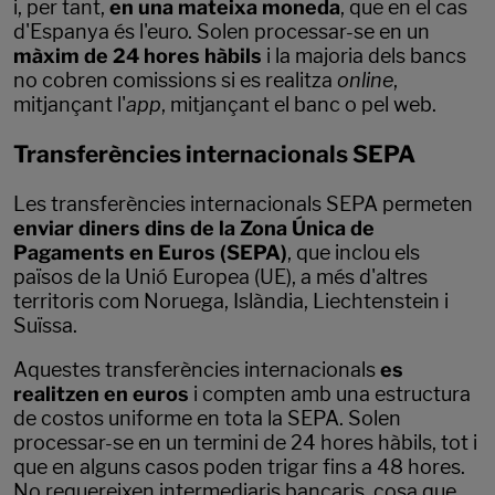
i, per tant,
en una mateixa moneda
, que en el cas
d'Espanya és l'euro. Solen processar-se en un
màxim de 24 hores hàbils
i la majoria dels bancs
no cobren comissions si es realitza
online
,
mitjançant l'
app
, mitjançant el banc o pel web.
Transferències internacionals SEPA
Les transferències internacionals SEPA permeten
enviar diners dins de la Zona Única de
Pagaments en Euros (SEPA)
, que inclou els
països de la Unió Europea (UE), a més d'altres
territoris com Noruega, Islàndia, Liechtenstein i
Suïssa.
Aquestes transferències internacionals
es
realitzen en euros
i compten amb una estructura
de costos uniforme en tota la SEPA. Solen
processar-se en un termini de 24 hores hàbils, tot i
que en alguns casos poden trigar fins a 48 hores.
No requereixen intermediaris bancaris, cosa que