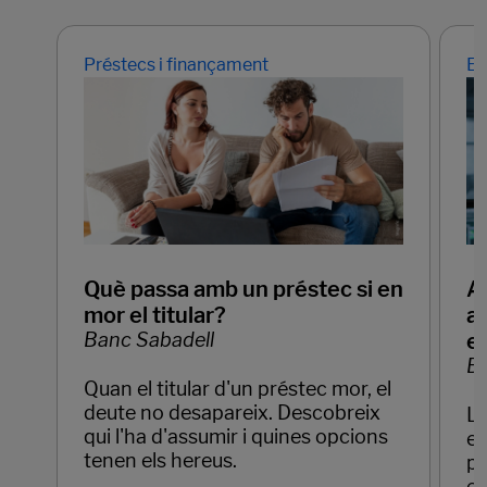
Préstecs i finançament
Em
Què passa amb un préstec si en
Ap
mor el titular?
ar
Banc Sabadell
e
Ba
Quan el titular d'un préstec mor, el
deute no desapareix. Descobreix
La
qui l'ha d'assumir i quines opcions
em
tenen els hereus.
pr
el