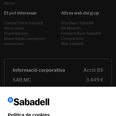
Bizum
Cuenta Online Sabadell
Grup Banc Sabadell
Nens i joves
BS Markets
Domiciliacions
Fundació Banc Sabadell
Bases legals campanyes i
Comunicació
promocions
Més Sabadell
Política de cookies