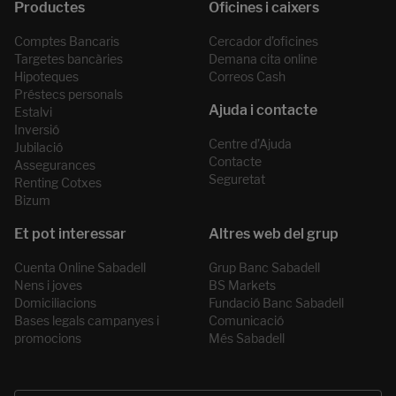
Comptes Bancaris
Cercador d’oficines
Targetes bancàries
Demana cita online
Hipoteques
Correos Cash
Préstecs personals
Estalvi
Inversió
Centre d’Ajuda
Jubilació
Contacte
Assegurances
Seguretat
Renting Cotxes
Bizum
Cuenta Online Sabadell
Grup Banc Sabadell
Nens i joves
BS Markets
Domiciliacions
Fundació Banc Sabadell
Bases legals campanyes i
Comunicació
promocions
Més Sabadell