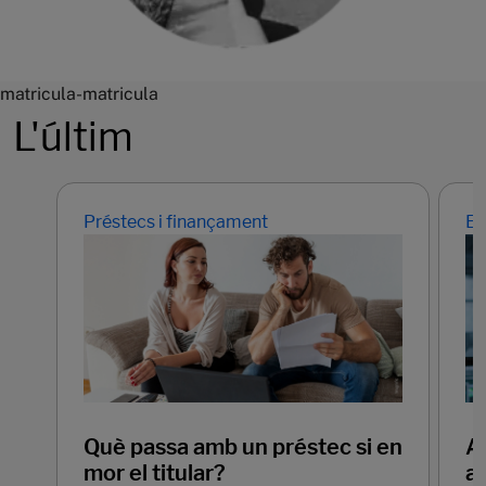
matricula-matricula
L'últim
Préstecs i finançament
Em
Què passa amb un préstec si en
Ap
mor el titular?
ar