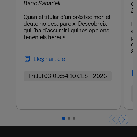
Banc Sabadell
e
Ba
Quan el titular d'un préstec mor, el
deute no desapareix. Descobreix
La
qui l'ha d'assumir i quines opcions
em
tenen els hereus.
pr
el
àg
Llegir article
Fri Jul 03 09:54:10 CEST 2026
Páginas del carrusel. Pàgina 1 de 3.