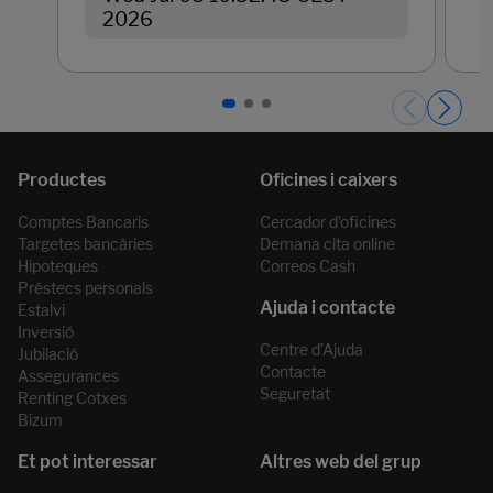
2026
Páginas del carrusel. Pàgina 1 de 3.
Comptes Bancaris
Cercador d’oficines
Targetes bancàries
Demana cita online
Hipoteques
Correos Cash
Préstecs personals
Estalvi
Inversió
Centre d’Ajuda
Jubilació
Contacte
Assegurances
Seguretat
Renting Cotxes
Bizum