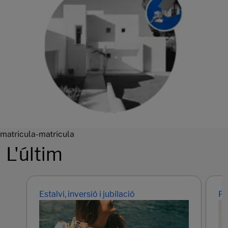
matricula-matricula
L'últim
Estalvi, inversió i jubilació
Pr