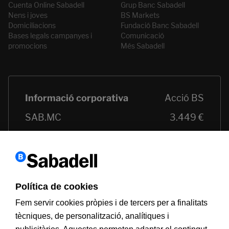
Cuenta Online Sabadell
Grup Banc Sabadell
Nens i joves
BS Markets
Domiciliacions
Fundació Banc Sabadell
Bases legals campanyes i
Comunicació
promocions
Més Sabadell
Política de cookies
Fem servir cookies pròpies i de tercers per a finalitats
tècniques, de personalització, analítiques i