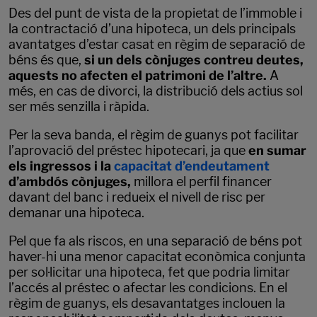
Des del punt de vista de la propietat de l’immoble i
la contractació d’una hipoteca, un dels principals
avantatges d’estar casat en règim de separació de
béns és que,
si un dels cònjuges contreu deutes,
aquests no afecten el patrimoni de l’altre.
A
més, en cas de divorci, la distribució dels actius sol
ser més senzilla i ràpida.
Per la seva banda, el règim de guanys pot facilitar
l’aprovació del préstec hipotecari, ja que
en sumar
els ingressos i la
capacitat d’endeutament
d’ambdós cònjuges,
millora el perfil financer
davant del banc i redueix el nivell de risc per
demanar una hipoteca.
Pel que fa als riscos, en una separació de béns pot
haver-hi una menor capacitat econòmica conjunta
per sol·licitar una hipoteca, fet que podria limitar
l’accés al préstec o afectar les condicions. En el
règim de guanys, els desavantatges inclouen la