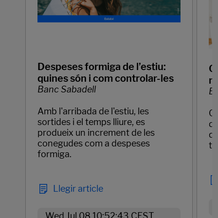
Despeses formiga de l’estiu:
Q
quines són i com controlar-les
mo
Banc Sabadell
Ba
Amb l'arribada de l'estiu, les
Qu
sortides i el temps lliure, es
de
produeix un increment de les
qu
conegudes com a despeses
te
formiga.
Llegir article
Wed Jul 08 10:52:43 CEST