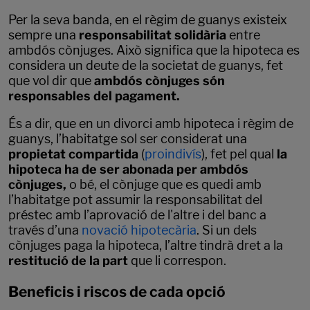
Per la seva banda, en el règim de guanys existeix
sempre una
responsabilitat solidària
entre
ambdós cònjuges. Això significa que la hipoteca es
considera un deute de la societat de guanys, fet
que vol dir que
ambdós cònjuges són
responsables del pagament.
És a dir, que en un divorci amb hipoteca i règim de
guanys, l’habitatge sol ser considerat una
propietat compartida
(
proindivís
), fet pel qual
la
hipoteca ha de ser abonada per ambdós
cònjuges,
o bé, el cònjuge que es quedi amb
l’habitatge pot assumir la responsabilitat del
préstec amb l’aprovació de l'altre i del banc a
través d’una
novació hipotecària
. Si un dels
cònjuges paga la hipoteca, l’altre tindrà dret a la
restitució de la part
que li correspon.
Beneficis i riscos de cada opció