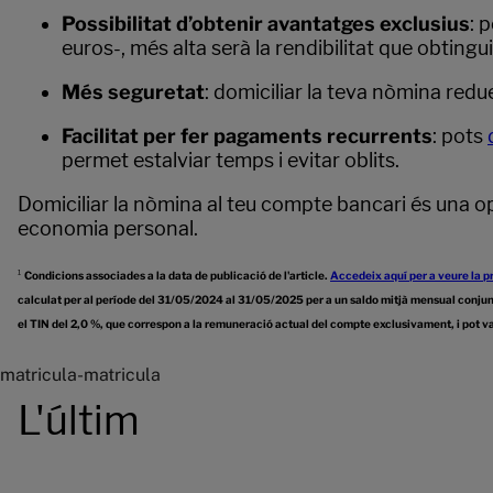
Possibilitat d’obtenir avantatges exclusius
: 
euros-, més alta serà la rendibilitat que obting
Més seguretat
: domiciliar la teva nòmina redu
Facilitat per fer pagaments recurrents
: pots
permet estalviar temps i evitar oblits.
Domiciliar la nòmina al teu compte bancari és una opc
economia personal.
¹
Condicions associades a la data de publicació de l'article.
Accedeix aquí per a veure la p
calculat per al període del 31/05/2024 al 31/05/2025 per a un saldo mitjà mensual conjun
el TIN del 2,0 %, que correspon a la remuneració actual del compte exclusivament, i pot va
matricula-matricula
L'últim