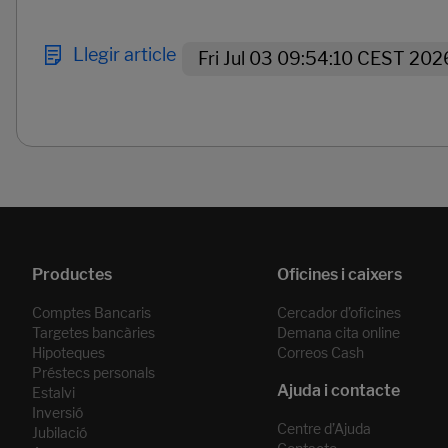
Llegir article
Fri Jul 03 09:54:10 CEST 202
Páginas del carrusel. Pàgina 1 de 2.
Comptes Bancaris
Cercador d’oficines
Targetes bancàries
Demana cita online
Hipoteques
Correos Cash
Préstecs personals
Estalvi
Inversió
Centre d’Ajuda
Jubilació