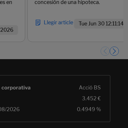
des en
concesión de una hipoteca.
Llegir article
Tue Jun 30 12:11:14
/2026