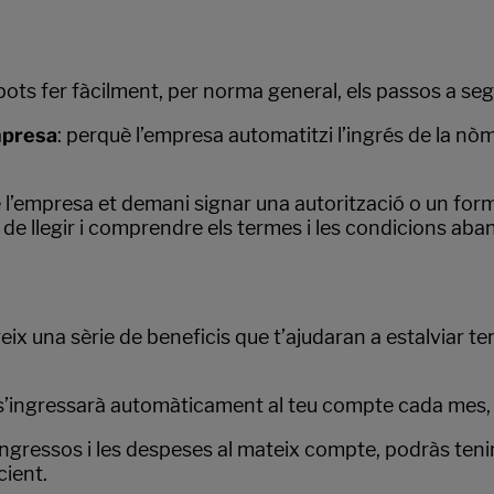
 pots fer fàcilment, per norma general, els passos a seg
mpresa
: perquè l’empresa automatitzi l’ingrés de la nò
e l’empresa et demani signar una autorització o un form
de llegir i comprendre els termes i les condicions ab
ix una sèrie de beneficis que t’ajudaran a estalviar te
 s’ingressarà automàticament al teu compte cada mes, 
s ingressos i les despeses al mateix compte, podràs teni
cient.