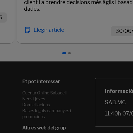
client i a prendre decisions més àgils i basa
dades.
6
Llegir article
30/06
Cuenta Online Sabadell
Nens i joves
Domiciliacions
Bases legals campanyes i
promocions