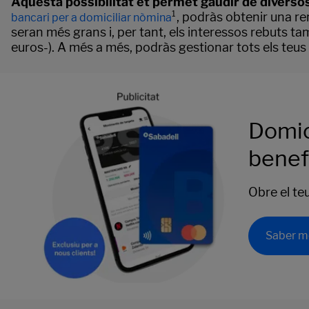
Aquesta possibilitat et permet gaudir de diversos
¹, podràs obtenir una re
bancari per a domiciliar nòmina
seran més grans i, per tant, els interessos rebuts
euros-). A més a més, podràs gestionar tots els teus
Domic
benef
Obre el t
Saber m