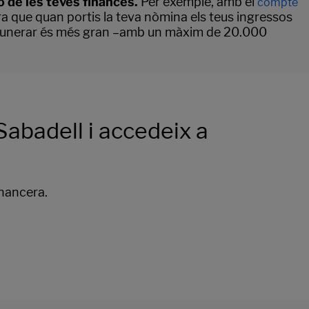
 de les teves finances.
Per exemple, amb el
compte
ra que quan portis la teva nòmina els teus ingressos
 remunerar és més gran –amb un màxim de 20.000
abadell i accedeix a
inancera.