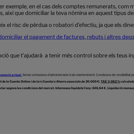
per exemple, en el cas dels comptes remunerats, com 
uis, així que domiciliar la teva nòmina en aquest tipus
eix el risc de pèrdua o robatori d’efectiu, ja que els d
domiciliar el pagament de factures, rebuts i altres de
ió que t’ajudarà a tenir més control sobre els teus ingr
romoció actual.
Sense comissions d’administració ni de manteniment. Condicions de rendibilitat per
t de la Cuenta Online i de la/s Cuenta/s Ahorro associats de 20.000 €:
TAE 3,062 %
calculada
riar segons les condicions del mercat. Interessos liquidats l’any: 601,64 €. Liquidació mensu