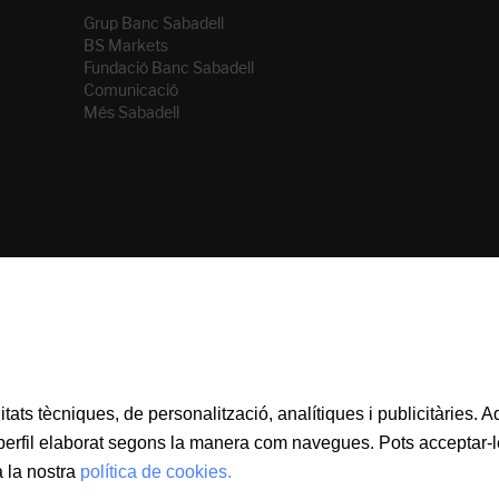
Grup Banc Sabadell
BS Markets
Fundació Banc Sabadell
Comunicació
Més Sabadell
litats tècniques, de personalització, analítiques i publicitàries.
 perfil elaborat segons la manera com navegues. Pots acceptar-le
 la nostra
política de cookies.