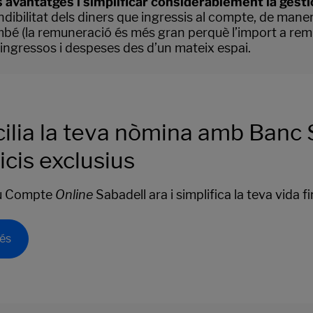
 avantatges i simplificar considerablement la gestió
ndibilitat dels diners que ingressis al compte, de mane
 també (la remuneració és més gran perquè l’import a
 ingressos i despeses des d’un mateix espai.
ilia la teva nòmina amb Banc S
icis exclusius
eu Compte
Online
Sabadell ara i simplifica la teva vida f
és