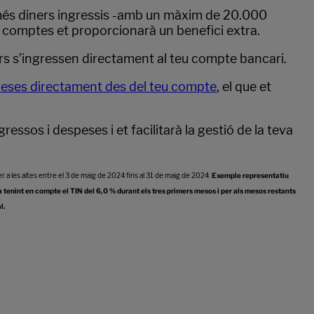
més diners ingressis -amb un màxim de 20.000
 de comptes et proporcionarà un benefici extra.
iners s’ingressen directament al teu compte bancari.
speses directament des del teu compte
, el que et
essos i despeses i et facilitarà la gestió de la teva
 a les altes entre el 3 de maig de 2024 fins al 31 de maig de 2024.
Exemple representatiu
 tenint en compte el TIN del 6,0 % durant els tres primers mesos i per als mesos restants
al.