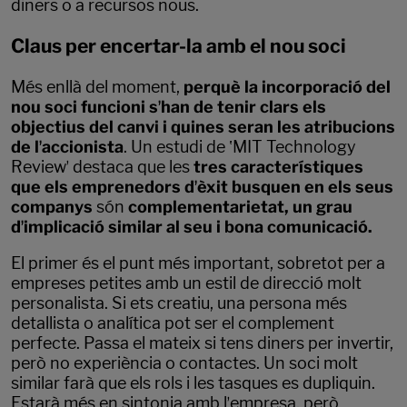
diners o a recursos nous.
Claus per encertar-la amb el nou soci
Més enllà del moment,
perquè la incorporació del
nou soci funcioni sʼhan de tenir clars els
objectius del canvi i quines seran les atribucions
de lʼaccionista
. Un estudi de ʽMIT Technology
Reviewʼ destaca que les
tres característiques
que els emprenedors dʼèxit busquen en els seus
companys
són
complementarietat, un grau
dʼimplicació similar al seu i bona comunicació.
El primer és el punt més important, sobretot per a
empreses petites amb un estil de direcció molt
personalista. Si ets creatiu, una persona més
detallista o analítica pot ser el complement
perfecte. Passa el mateix si tens diners per invertir,
però no experiència o contactes. Un soci molt
similar farà que els rols i les tasques es dupliquin.
Estarà més en sintonia amb lʼempresa, però