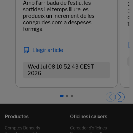
Amb l'arribada de l'estiu, les
Qu
sortides i el temps lliure, es
de
produeix un increment de les
qu
conegudes com a despeses
te
formiga.
Llegir article
Wed Jul 08 10:52:43 CEST
2026
Páginas del carrusel. Pàgina 1 de 3.
Comptes Bancaris
Cercador d’oficines