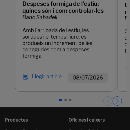
Despeses formiga de l’estiu:
Q
quines són i com controlar-les
mo
Banc Sabadell
Ba
Amb l'arribada de l'estiu, les
Qu
sortides i el temps lliure, es
de
produeix un increment de les
qu
conegudes com a despeses
te
formiga.
Llegir article
08/07/2026
Páginas del carrusel. Pàgina 1 de 3.