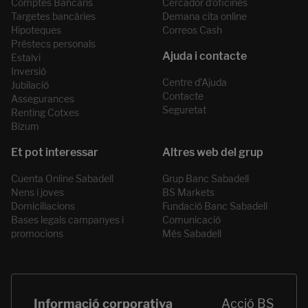
Comptes Bancaris
Cercador d’oficines
Targetes bancàries
Demana cita online
Hipoteques
Correos Cash
Préstecs personals
Estalvi
Inversió
Centre d’Ajuda
Jubilació
Contacte
Assegurances
Seguretat
Renting Cotxes
Bizum
Cuenta Online Sabadell
Grup Banc Sabadell
Nens i joves
BS Markets
Domiciliacions
Fundació Banc Sabadell
Bases legals campanyes i
Comunicació
promocions
Més Sabadell