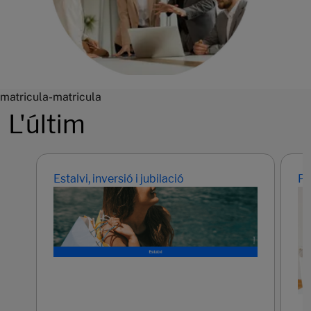
matricula-matricula
L'últim
Estalvi, inversió i jubilació
Pr