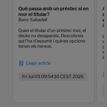
Què passa amb un préstec si en
Ap
mor el titular?
ar
Banc Sabadell
e
Ba
Quan el titular d'un préstec mor, el
deute no desapareix. Descobreix
La
qui l'ha d'assumir i quines opcions
em
tenen els hereus.
pr
el
àg
Llegir article
Fri Jul 03 09:54:10 CEST 2026