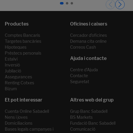
Páginas del carrusel. Pàgina 1 de 3.
Comptes Bancaris
Cercador d’oficines
Targetes bancàries
Demana cita online
Hipoteques
Correos Cash
Préstecs personals
Estalvi
Inversió
Centre d’Ajuda
Jubilació
Contacte
Assegurances
Seguretat
Renting Cotxes
Bizum
Cuenta Online Sabadell
Grup Banc Sabadell
Nens i joves
BS Markets
Domiciliacions
Fundació Banc Sabadell
Bases legals campanyes i
Comunicació