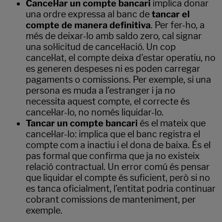
Cancel·lar un compte bancari
implica donar
una ordre expressa al banc de
tancar el
compte de manera definitiva
. Per fer-ho, a
més de deixar-lo amb saldo zero, cal signar
una sol·licitud de cancel·lació. Un cop
cancel·lat, el compte deixa d’estar operatiu, no
es generen despeses ni es poden carregar
pagaments o comissions. Per exemple, si una
persona es muda a l’estranger i ja no
necessita aquest compte, el correcte és
cancel·lar-lo, no només liquidar-lo.
Tancar un compte bancari
és el mateix que
cancel·lar-lo: implica que el banc registra el
compte com a inactiu i el dona de baixa. És el
pas formal que confirma que ja no existeix
relació contractual. Un error comú és pensar
que liquidar el compte és suficient, però si no
es tanca oficialment, l’entitat podria continuar
cobrant comissions de manteniment, per
exemple.