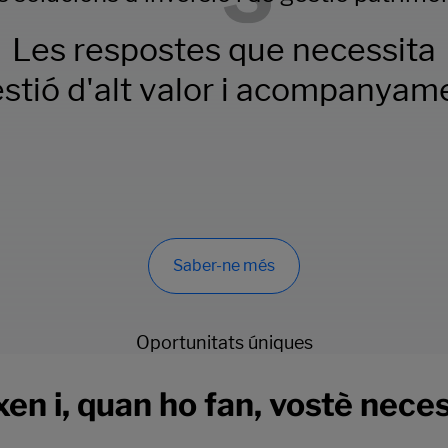
Les respostes que necessita
stió d'alt valor i acompanyame
Saber-ne més
Oportunitats úniques
en i, quan ho fan, vostè nece