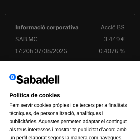
Política de cookies
Fem servir cookies pròpies i de tercers per a finalitats
tècniques, de personalització, analítiques i
publicitàries. Aquestes permeten adaptar el contingut
als teus interessos i mostrar-te publicitat d’acord amb
Informació a clients
PSD2
Avís legal
Política de cookies
un perfil elaborat segons la manera com navegues.