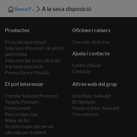
A la seva disposició
Banca Privada
El seu banquer privat
Cercador d’oficines
Solucions d’inversió i de gestió
patrimonial
Solucions per al seu dia a dia
Centre d’Ajuda
A la seva disposició
Contacte
Premis Banca Privada
Compte Sabadell Premium
Grup Banc Sabadell
Targeta Platinum
BS Markets
Finançament
Fundació Banc Sabadell
Descarregar app
Comunicació
Mapa del lloc
Accions especials per als
afectats per la DANA