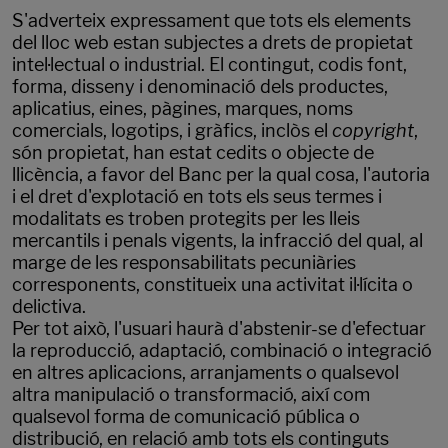
S'adverteix expressament que tots els elements
del lloc web estan subjectes a drets de propietat
intel·lectual o industrial. El contingut, codis font,
forma, disseny i denominació dels productes,
aplicatius, eines, pàgines, marques, noms
comercials, logotips, i gràfics, inclòs el
copyright
,
són propietat, han estat cedits o objecte de
llicència, a favor del Banc per la qual cosa, l'autoria
i el dret d'explotació en tots els seus termes i
modalitats es troben protegits per les lleis
mercantils i penals vigents, la infracció del qual, al
marge de les responsabilitats pecuniàries
corresponents, constitueix una activitat il·lícita o
delictiva.
Per tot això, l'usuari haurà d'abstenir-se d'efectuar
la reproducció, adaptació, combinació o integració
en altres aplicacions, arranjaments o qualsevol
altra manipulació o transformació, així com
qualsevol forma de comunicació pública o
distribució, en relació amb tots els continguts