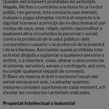
Queden estrictament prohibides les activitats
il·legals, il·lícites o contràries a la bona fe i a l'ordre
públic; i en general, tota conducta que atempti,
indueixi o pugui atemptar contra el respecte a la
dignitat humana i a principi de no discriminació per
motius de raça, sexe, religió, opinió, nacionalitat o
qualsevol altra circumstància personal o social;
contra la protecció de la salut pública i dels
consumidors i usuaris; o la protecció de la joventut
i de la infantesa. Així mateix queda prohibida tota
activitat dirigida a suplantar a qualsevol persona o
entitat, o a interferir, violar, alterar o desconnectar
el sistema, servidors, xarxes o continguts, així com,
incomplir qualsevol requisit de connexió.
El Banc es reserva el dret a excloure l'usuari del
servei sense previ avís, i a adoptar quantes
mesures consideri oportunes en cada moment, a fi
d'evitar les conductes i activitats indicades.
Propietat Intel·lectual o Industrial