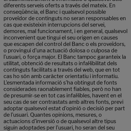
diferents serveis oferts a través del mateix. En
conseqüència, el Banc i qualsevol possible
proveïdor de continguts no seran responsables en
cas que existeixin interrupcions del servei,
demores, mal funcionament, i en general, qualsevol
inconvenient que tingui el seu origen en causes
que escapen del control del Banc o els proveïdors,
o provingui d'una actuació dolosa o culposa de
l'usuari, o força major. El Banc tampoc garanteix la
utilitat, obtenció de resultats o infal·libilitat dels
continguts facilitats a través del web, que en tot
cas ho són amb caràcter orientatiu i informatiu.
L'esmentada informació s'ha obtingut de fonts
considerades raonablement fiables, però no han
de presumir-se en tot cas infal·libles, havent en el
seu cas de ser contrastats amb altres fonts, previ
adoptar qualsevol estat d'opinió o decisió per part
de l'usuari. Quantes opinions, mesures, o
actuacions d'inversió o de qualsevol altre tipus
siguin adoptades per l'usuari, ho seran del seu