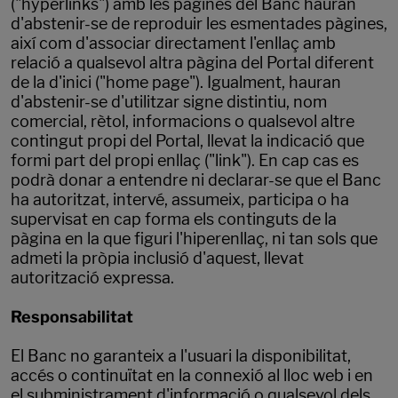
("hyperlinks") amb les pàgines del Banc hauran
d'abstenir-se de reproduir les esmentades pàgines,
així com d'associar directament l'enllaç amb
relació a qualsevol altra pàgina del Portal diferent
de la d'inici ("home page"). Igualment, hauran
d'abstenir-se d'utilitzar signe distintiu, nom
comercial, rètol, informacions o qualsevol altre
contingut propi del Portal, llevat la indicació que
formi part del propi enllaç ("link"). En cap cas es
podrà donar a entendre ni declarar-se que el Banc
ha autoritzat, intervé, assumeix, participa o ha
supervisat en cap forma els continguts de la
pàgina en la que figuri l'hiperenllaç, ni tan sols que
admeti la pròpia inclusió d'aquest, llevat
autorització expressa.
Responsabilitat
El Banc no garanteix a l'usuari la disponibilitat,
accés o continuïtat en la connexió al lloc web i en
el subministrament d'informació o qualsevol dels