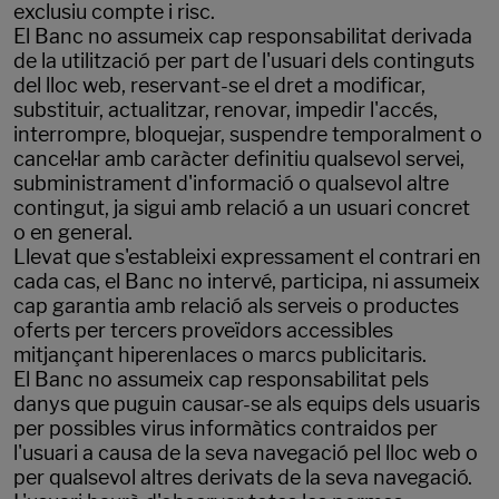
exclusiu compte i risc.
El Banc no assumeix cap responsabilitat derivada
de la utilització per part de l'usuari dels continguts
del lloc web, reservant-se el dret a modificar,
substituir, actualitzar, renovar, impedir l'accés,
interrompre, bloquejar, suspendre temporalment o
cancel·lar amb caràcter definitiu qualsevol servei,
subministrament d'informació o qualsevol altre
contingut, ja sigui amb relació a un usuari concret
o en general.
Llevat que s'estableixi expressament el contrari en
cada cas, el Banc no intervé, participa, ni assumeix
cap garantia amb relació als serveis o productes
oferts per tercers proveïdors accessibles
mitjançant hiperenlaces o marcs publicitaris.
El Banc no assumeix cap responsabilitat pels
danys que puguin causar-se als equips dels usuaris
per possibles virus informàtics contraidos per
l'usuari a causa de la seva navegació pel lloc web o
per qualsevol altres derivats de la seva navegació.