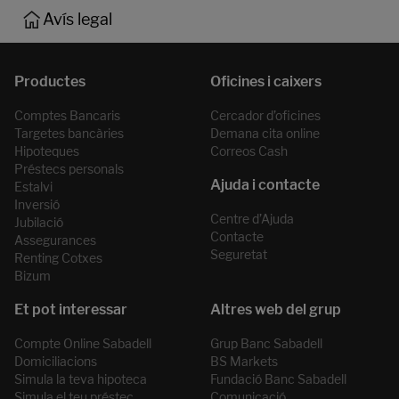
Avís legal
Comptes Bancaris
Cercador d’oficines
Targetes bancàries
Demana cita online
Hipoteques
Correos Cash
Préstecs personals
Estalvi
Inversió
Centre d’Ajuda
Jubilació
Contacte
Assegurances
Seguretat
Renting Cotxes
Bizum
Compte Online Sabadell
Grup Banc Sabadell
Domiciliacions
BS Markets
Simula la teva hipoteca
Fundació Banc Sabadell
Simula el teu préstec
Comunicació