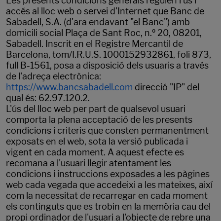
Les presents condicions generals regulen l'ús i
accés al lloc web o servei d'Internet que Banc de
Sabadell, S.A. (d'ara endavant "el Banc") amb
domicili social Plaça de Sant Roc, n.º 20, 08201,
Sabadell. Inscrit en el Registre Mercantil de
Barcelona, tom/I.R.U.S. 1000152932861, foli 873,
full B-1561, posa a disposició dels usuaris a través
de l'adreça electrònica:
https://www.bancsabadell.com
direcció "IP" del
qual és: 62.97.120.2.
L'ús del lloc web per part de qualsevol usuari
comporta la plena acceptació de les presents
condicions i criteris que consten permanentment
exposats en el web, sota la versió publicada i
vigent en cada moment. A aquest efecte es
recomana a l'usuari llegir atentament les
condicions i instruccions exposades a les pàgines
web cada vegada que accedeixi a les mateixes, així
com la necessitat de recarregar en cada moment
els continguts que es trobin en la memòria cau del
propi ordinador de l'usuari a l'objecte de rebre una