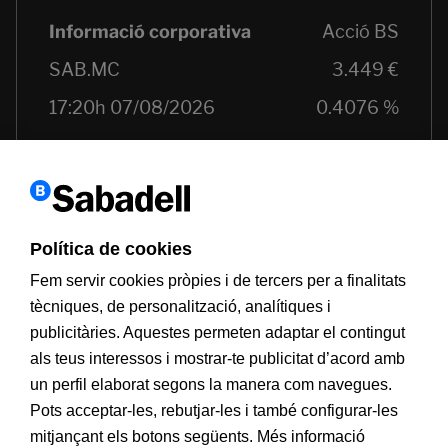
Política de cookies
Fem servir cookies pròpies i de tercers per a finalitats
tècniques, de personalització, analítiques i
publicitàries. Aquestes permeten adaptar el contingut
als teus interessos i mostrar-te publicitat d’acord amb
Informació a clients
PSD2
Avís legal
Política de cookies
un perfil elaborat segons la manera com navegues.
MIFID
Documentació PRIIPS
Seguretat
Atenció al client
Pots acceptar-les, rebutjar-les i també configurar-les
mitjançant els botons següents. Més informació